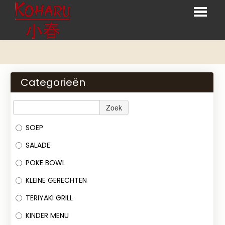
HOME
BESTELLEN
Categorieën
MENU
Zoek
RESERVATIES
SOEP
LOGIN
SALADE
CONTACT
POKE BOWL
KLEINE GERECHTEN
TERIYAKI GRILL
KINDER MENU