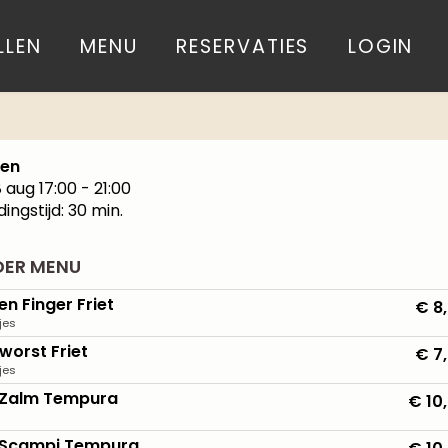
LLEN
MENU
RESERVATIES
LOGIN
len
8 aug
17:00 - 21:00
dingstijd: 30 min.
DER MENU
en Finger Friet
€ 8
jes
worst Friet
€ 7
jes
 Zalm Tempura
€ 10
 Scampi Tempura