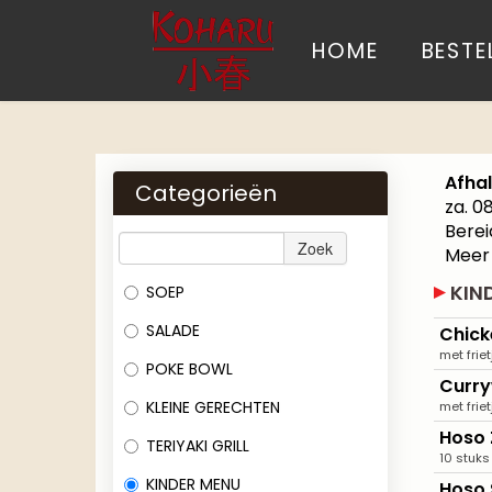
HOME
BESTE
Afha
Categorieën
za. 0
Berei
Zoek
Meer
KIN
SOEP
SALADE
Chick
met friet
POKE BOWL
Curry
KLEINE GERECHTEN
met friet
Hoso
TERIYAKI GRILL
10 stuks
KINDER MENU
Hoso