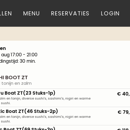
LLEN
MENU
RESERVATIES
LOGIN
len
7 aug
17:00 - 21:00
dingstijd: 30 min.
HI BOOT ZT
 tonijn en zalm
u Boat ZT(23 Stuks-1p)
€ 40
alm en tonijn, diverse sushi's, sashimi's, nigiri en warme
sushi.
tic Boat ZT(46 Stuks-2p)
€ 79
alm en tonijn, diverse sushi's, sashimi's, nigiri en warme
sushi.
ic Boat ZT(69 Stuks-3p)