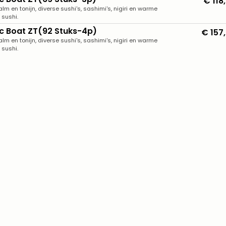
€ 118
alm en tonijn, diverse sushi's, sashimi's, nigiri en warme
sushi.
ic Boat ZT(92 Stuks-4p)
€ 157
alm en tonijn, diverse sushi's, sashimi's, nigiri en warme
sushi.