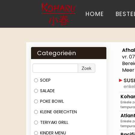
HOME
BESTE
Afha
Categorieën
vr. 0
Berei
Zoek
Meer
SUS
SOEP
enkel
SALADE
Kohar
POKE BOWL
Enkele z
tempura 
KLEINE GERECHTEN
Atlan
Enkele z
TERIYAKI GRILL
tempura 
KINDER MENU
Pacif